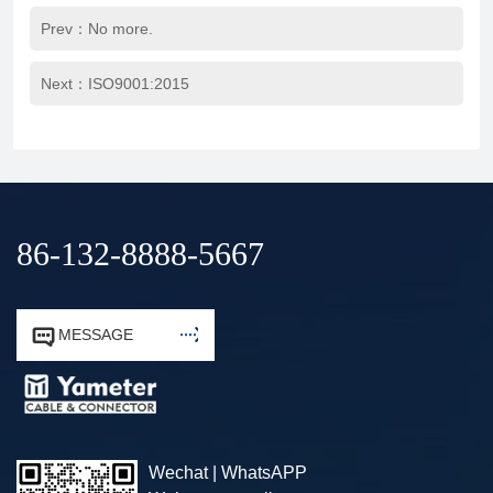
Prev：No more.
Next：
ISO9001:2015
86-132-8888-5667


MESSAGE
Wechat | WhatsAPP