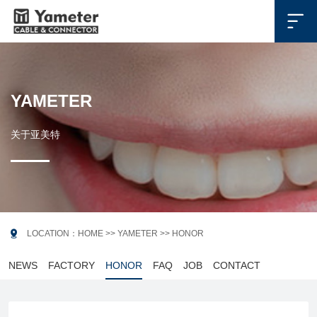

YAMETER
关于亚美特

LOCATION：
HOME
>>
YAMETER
>>
HONOR
NEWS
FACTORY
HONOR
FAQ
JOB
CONTACT